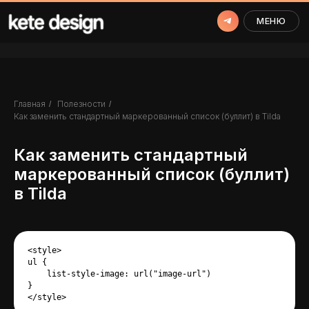
МЕНЮ
Главная
Полезности
/
/
Как заменить стандартный мapкepованный список (буллит) в Tilda
Как заменить стандартный
мapкepованный список (буллит)
в Tilda
<style>

ul {

    list-style-image: url("image-url")

Сохрани вкладку в избранном,
}

</style>
чтоб не потерять