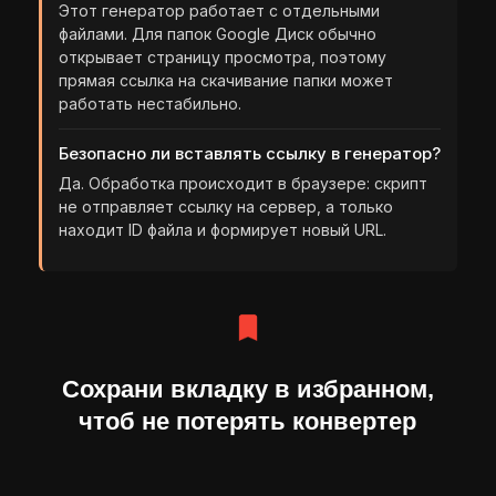
ОСНОВНОЕ
ИНФОРМАЦИЯ
Этот генератор работает с отдельными
файлами. Для папок Google Диск обычно
Услуги и стоимость
Вопросы и ответы
открывает страницу просмотра, поэтому
Портфолио
Контакты
прямая ссылка на скачивание папки может
Отзывы
Блог
работать нестабильно.
СВЯЖИТЕСЬ С НАМИ
Безопасно ли вставлять ссылку в генератор?
В ЛЮБОМ МЕССЕНДЖЕРЕ
Да. Обработка происходит в браузере: скрипт
Мы на связи с понедельника
по пятницу с 10:00 до 18:00 по МСК
не отправляет ссылку на сервер, а только
находит ID файла и формирует новый URL.
TELEGRAM
MAX
ВКОНТАКТЕ
2026, KETE DESIGN AGENCY – создание сайтов на Tilda
Политика конфиденциальности
ИНН: 644910511905