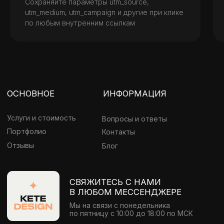
Сохраняйте параметры utm_source,
utm_medium, utm_campaign и другие при клике
по любым внутренним ссылкам